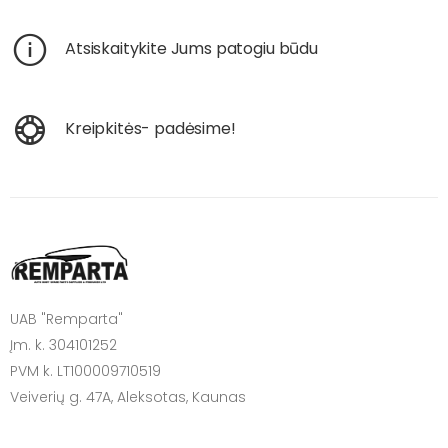
Atsiskaitykite Jums patogiu būdu
Kreipkitės- padėsime!
UAB "Remparta"
Įm. k. 304101252
PVM k. LT100009710519
Veiverių g. 47A, Aleksotas, Kaunas