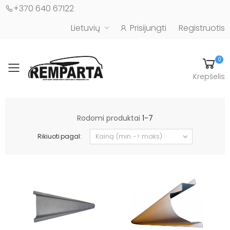
+370 640 67122
Lietuvių
Prisijungti
Registruotis
0
Toggle mobile menu
Krepšelis
Automobilių kėbulo detalės - UAB "Remparta"
Rodomi produktai
1-7
Rikiuoti pagal: