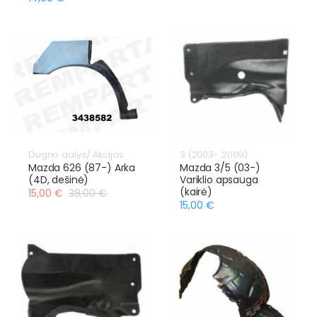
Dugno dalys/ Akcijos
3 (2003- 2009)
Mazda 626 (87-) Arka
Mazda 3/5 (03-)
(4D, dešinė)
Variklio apsauga
(kairė)
15,00 €
38,00 €
15,00 €