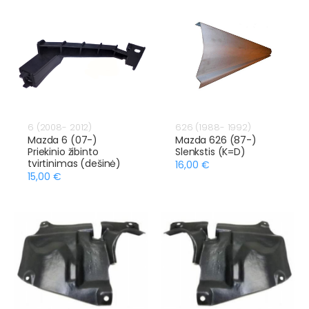
6 (2008- 2012)
626 (1988- 1992)
Mazda 6 (07-)
Mazda 626 (87-)
Priekinio žibinto
Slenkstis (K=D)
tvirtinimas (dešinė)
16,00 €
15,00 €