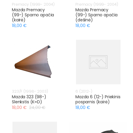
Premacy (1999- 2004)
Premacy (1999- 2004)
Mazda Premacy
Mazda Premacy
(99-) Sparno apačia
(99-) Sparno apačia
(kairė)
(dešinė)
18,00 €
18,00 €
323/F (1998- 2003)
6 (2012-)
Mazda 323 (98-)
Mazda 6 (12-) Priekinis
Slenkstis (K=D)
posparnis (kairė)
18,00 €
24,00 €
18,00 €