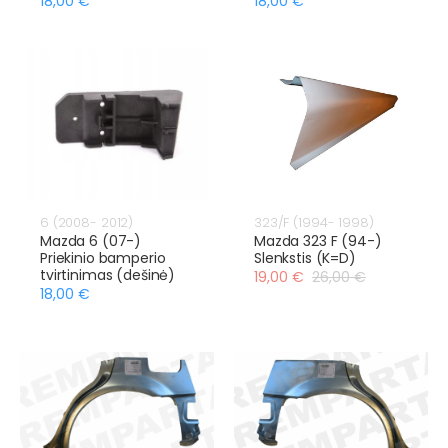
18,00 €
18,00 €
6 (2008- 2012)
323/F (1994- 1998)
Mazda 6 (07-)
Mazda 323 F (94-)
Priekinio bamperio
Slenkstis (K=D)
tvirtinimas (dešinė)
19,00 €
26,00 €
18,00 €