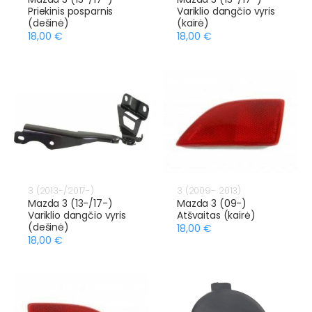
Priekinis posparnis
Variklio dangčio vyris
(dešinė)
(kairė)
18,00 €
18,00 €
3 (2013-/2017-)
3 (2009- 2013)
Mazda 3 (13-/17-)
Mazda 3 (09-)
Variklio dangčio vyris
Atšvaitas (kairė)
(dešinė)
18,00 €
18,00 €