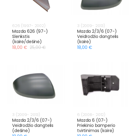
626 (1997- 2002)
3 (2009- 2013)
Mazda 626 (97-)
Mazda 2/3/6 (07-)
Slenkstis
Veidrodžio dangtelis
(kairė/dešinė)
(kairė)
18,00 €
25,00 €
18,00 €
3 (2009- 2013)
6 (2008- 2012)
Mazda 2/3/6 (07-)
Mazda 6 (07-)
Veidrodžio dangtelis
Priekinio bamperio
(dešinė)
tvirtinimas (kairė)