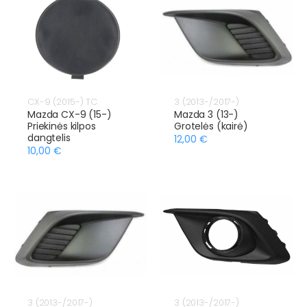
CX-9 (2015-) TC
3 (2013-/2017-)
Mazda CX-9 (15-)
Mazda 3 (13-)
Priekinės kilpos
Grotelės (kairė)
dangtelis
12,00 €
10,00 €
3 (2013-/2017-)
3 (2013-/2017-)