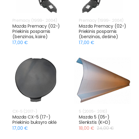
Premacy (1999- 2004)
Premacy (1999- 2004)
Mazda Premacy (02-)
Mazda Premacy (02-)
Priekinis posparnis
Priekinis posparnis
(benzinas, kairė)
(benzinas, dešinė)
17,00 €
17,00 €
CX-5 (2017-)
5 (2005- 2010)
Mazda CX-5 (17-)
Mazda 5 (05-)
Priekinio buksyro aklė
Slenkstis (K=D)
17,00 €
18,00 €
24,00 €