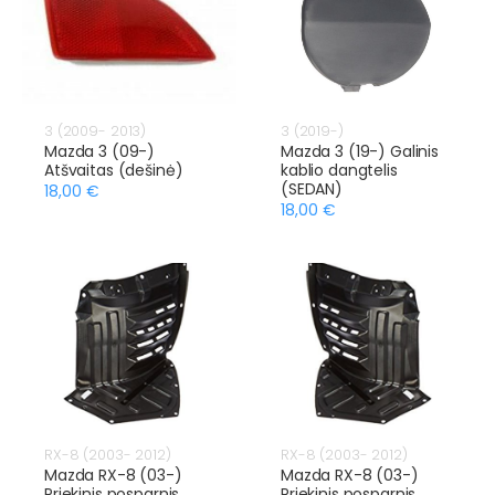
3 (2009- 2013)
3 (2019-)
Mazda 3 (09-)
Mazda 3 (19-) Galinis
Atšvaitas (dešinė)
kablio dangtelis
(SEDAN)
18,00 €
18,00 €
RX-8 (2003- 2012)
RX-8 (2003- 2012)
Mazda RX-8 (03-)
Mazda RX-8 (03-)
Priekinis posparnis
Priekinis posparnis