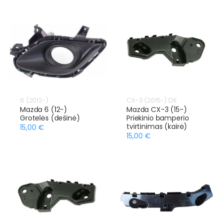
6 (2012-)
CX-3 (2015-) DK
Mazda 6 (12-)
Mazda CX-3 (15-)
Grotelės (dešinė)
Priekinio bamperio
tvirtinimas (kairė)
15,00 €
15,00 €