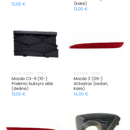
(kairė)
13,00 €
13,00 €
CX-9 (2006- 2015)
3 (2009- 2013)
Mazda CX-9 (10-)
Mazda 3 (09-)
Priekinio buksyro aklė
Atšvaitas (sedan,
(dešinė)
kairė)
13,00 €
14,00 €