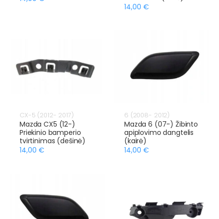
14,00 €
CX-5 (2012- 2017)
6 (2008- 2012)
Mazda CX5 (12-)
Mazda 6 (07-) Žibinto
Priekinio bamperio
apiplovimo dangtelis
tvirtinimas (dešinė)
(kairė)
14,00 €
14,00 €