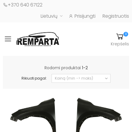
+370 640 67122
Lietuvių
Prisijungti
Registruotis
0
Toggle mobile menu
Krepšelis
Automobilių kėbulo detalės - UAB "Remparta"
Rodomi produktai
1-2
Rikiuoti pagal: