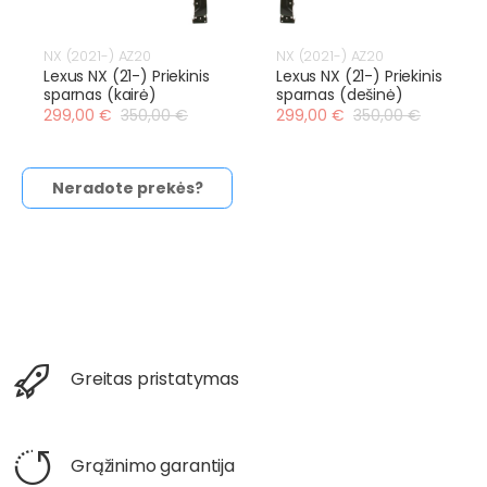
NX (2021-) AZ20
NX (2021-) AZ20
Lexus NX (21-) Priekinis
Lexus NX (21-) Priekinis
sparnas (kairė)
sparnas (dešinė)
299,00 €
350,00 €
299,00 €
350,00 €
Neradote prekės?
Greitas pristatymas
Grąžinimo garantija