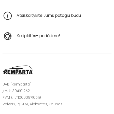
Atsiskaitykite Jums patogiu būdu
Kreipkitės- padėsime!
UAB "Remparta"
Įm. k. 304101252
PVM k. LT100009710519
Veiverių g. 47A, Aleksotas, Kaunas